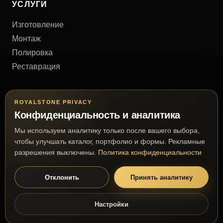
УСЛУГИ
Изготовление
Монтаж
Полировка
Реставрация
КОНТАКТЫ
ROYALSTONE PRIVACY
Конфиденциальность и аналитика
Киев, Украина
Мы используем аналитику только после вашего выбора,
+38 (063) 777 63 03
чтобы улучшать каталог, портфолио и формы. Рекламные
royalmramor@gmail.com
разрешения выключены.
Политика конфиденциальности
Отклонить
Принять аналитику
© 2026 RoyalStone. Все права защищены.
Настройки
Премиальное производство из натурального камня
Настройки