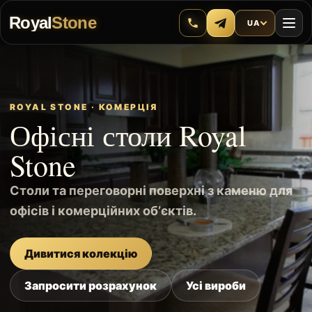
Royal
Stone
UA
ROYAL STONE · КОМЕРЦІЯ
Офісні столи Royal
Stone
Столи та переговорні поверхні з каменю для
офісів і комерційних обʼєктів.
Дивитися колекцію
Запросити розрахунок
Усі вироби