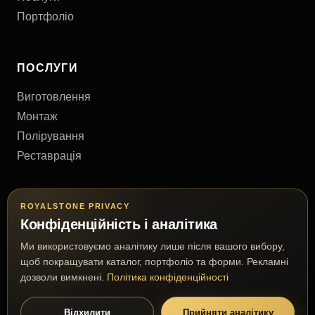
Портфоліо
ПОСЛУГИ
Виготовлення
Монтаж
Полірування
Реставрація
КОНТАКТИ
ROYALSTONE PRIVACY
Конфіденційність і аналітика
Київ, Україна
Ми використовуємо аналітику лише після вашого вибору,
+38 (063) 777 63 03
щоб покращувати каталог, портфоліо та форми. Рекламні
royalmramor@gmail.com
дозволи вимкнені.
Політика конфіденційності
Відхилити
Прийняти аналітику