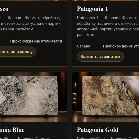
sco
Patagonia 1
o — Кварцит. Формат, обработку,
Patagonia 1 — Кварцит. Формат,
 и стоимость актуальной партии
обработку, наличие и стоимость
м перед расчётом.
актуальной партии уточняем пе
расчётом.
Происхождение уточняется
Страна
Происхождение ут
ость по запросу
Вартість за запитом
onia Blue
Patagonia Gold
ia Blue — Кварцит. Формат,
Patagonia Gold — Кварцит. Форм