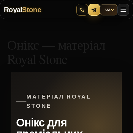
Royal
Stone
UA
Онікс — матеріал
Royal Stone
МАТЕРІАЛ ROYAL
STONE
Онікс для