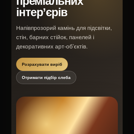
преміальних
інтерʼєрів
Напівпрозорий камінь для підсвітки,
стін, барних стійок, панелей і
декоративних арт-обʼєктів.
Розрахувати виріб
Отримати підбір слеба