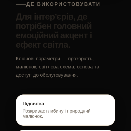
ДЕ ВИКОРИСТОВУВАТИ
Для інтерʼєрів, де
потрібен головний
емоційний акцент і
ефект світла.
Ключові параметри — прозорість,
малюнок, світлова схема, основа та
доступ до обслуговування.
Підсвітка
Розкриває глибину і природний
малюнок.