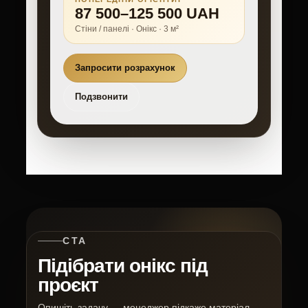
87 500–125 500 UAH
Стіни / панелі · Онікс · 3 м²
Запросити розрахунок
Подзвонити
CTA
Підібрати онікс під
проєкт
Опишіть задачу — менеджер підкаже матеріал,