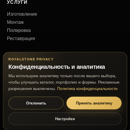
УСЛУГИ
Изготовление
Монтаж
Полировка
Реставрация
КОНТАКТЫ
ROYALSTONE PRIVACY
Конфиденциальность и аналитика
Киев, Украина
Мы используем аналитику только после вашего выбора,
+38 (063) 777 63 03
чтобы улучшать каталог, портфолио и формы. Рекламные
royalmramor@gmail.com
разрешения выключены.
Политика конфиденциальности
Отклонить
Принять аналитику
© 2026 RoyalStone. Все права защищены.
Настройки
Премиальное производство из натурального камня
Настройки