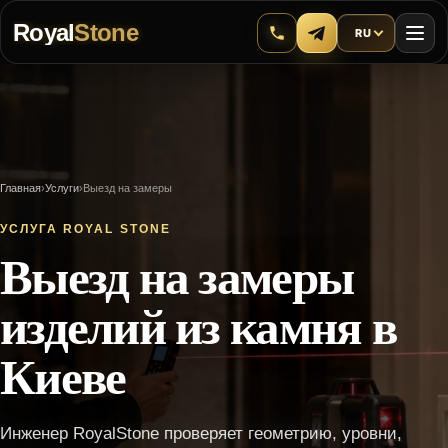
Royal
Stone
RU
Главная
›
Услуги
›
Выезд на замеры
УСЛУГА ROYAL STONE
Выезд на замеры
изделий из камня в
Киеве
Инженер RoyalStone проверяет геометрию, уровни,