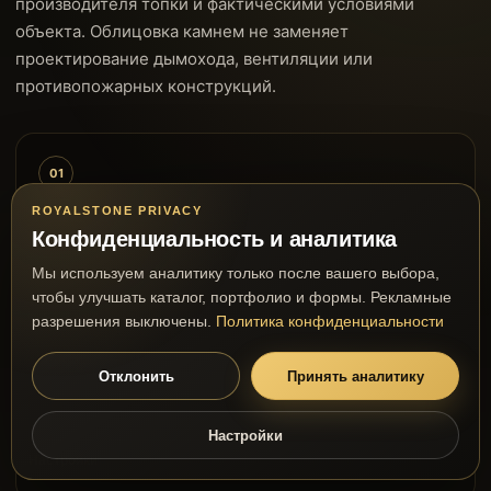
производителя топки и фактическими условиями
объекта. Облицовка камнем не заменяет
проектирование дымохода, вентиляции или
противопожарных конструкций.
01
Топка и её документация
ROYALSTONE PRIVACY
Конфиденциальность и аналитика
Проверяем модель, монтажные размеры,
допустимые зоны облицовки и сервисный доступ.
Мы используем аналитику только после вашего выбора,
чтобы улучшать каталог, портфолио и формы. Рекламные
разрешения выключены.
Политика конфиденциальности
02
Отклонить
Принять аналитику
Основание и нагрузка
Оцениваем геометрию основания, вес деталей,
Настройки
необходимость усиления и последовательность
Настройки
монтажа.