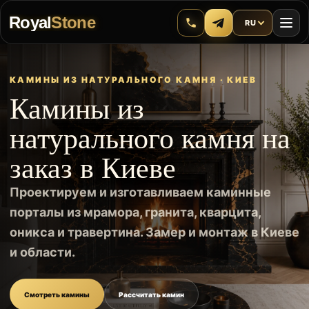
Royal
Stone
RU
КАМИНЫ ИЗ НАТУРАЛЬНОГО КАМНЯ · КИЕВ
Камины из
натурального камня на
заказ в Киеве
Проектируем и изготавливаем каминные
порталы из мрамора, гранита, кварцита,
оникса и травертина. Замер и монтаж в Киеве
и области.
Смотреть камины
Рассчитать камин