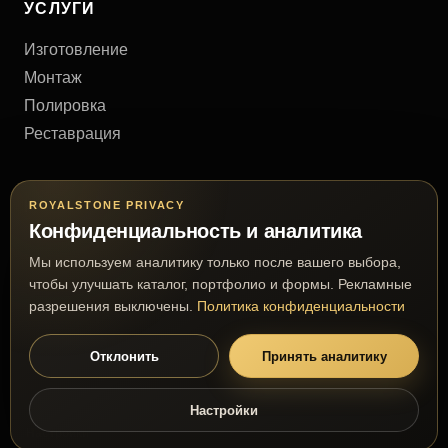
УСЛУГИ
Изготовление
Монтаж
Полировка
Реставрация
КОНТАКТЫ
ROYALSTONE PRIVACY
Конфиденциальность и аналитика
Киев, Украина
Мы используем аналитику только после вашего выбора,
+38 (063) 777 63 03
чтобы улучшать каталог, портфолио и формы. Рекламные
royalmramor@gmail.com
разрешения выключены.
Политика конфиденциальности
Отклонить
Принять аналитику
© 2026 RoyalStone. Все права защищены.
Настройки
Премиальное производство из натурального камня
Настройки