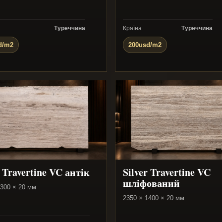
Туреччина
Країна
Туреччина
d/m2
200usd/m2
r Travertine VC антік
Silver Travertine VC
шліфований
2300 × 20 мм
2350 × 1400 × 20 мм