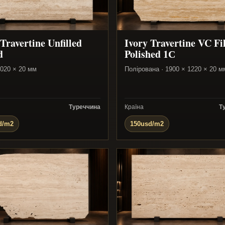
 Travertine Unfilled
Ivory Travertine VC Fi
d
Polished 1С
1020 × 20 мм
Полірована · 1900 × 1220 × 20 м
Туреччина
Країна
Т
d/m2
150usd/m2