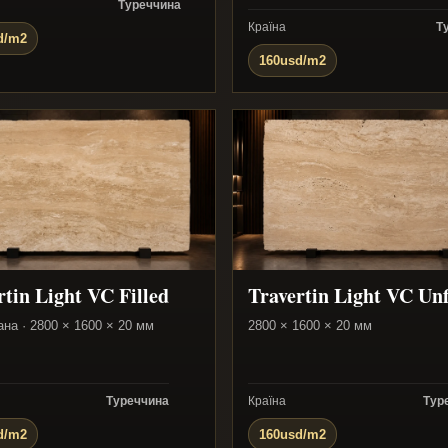
Туреччина
Країна
Т
d/m2
160usd/m2
rtin Light VC Filled
Travertin Light VC Unf
ана · 2800 × 1600 × 20 мм
2800 × 1600 × 20 мм
Туреччина
Країна
Тур
d/m2
160usd/m2