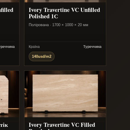
filled
Ivory Travertine VC Unfilled
Polished 1С
Полірована · 1700 × 1000 × 20 мм
уреччина
Країна
Туреччина
140usd/m2
нтік
Ivory Travertine VС Filled