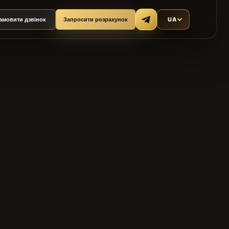
UA
амовити дзвінок
Запросити розрахунок