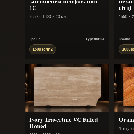
заповнений шліфований
незап
1С
сітці
2850 × 1800 × 20 мм
1550 × 
Країна
Туреччина
Країна
150usd/m2
160us
Ivory Travertine VС Filled
Orang
Honed
Фактура 