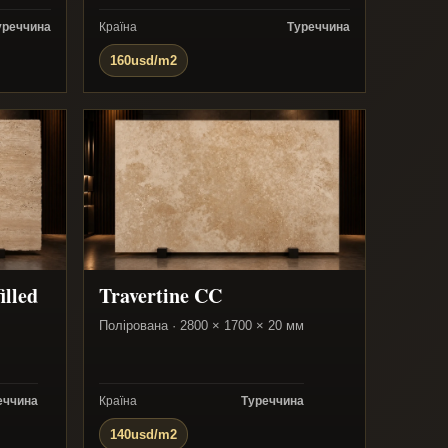
уреччина
Країна
Туреччина
160usd/m2
illed
Travertine CC
Полірована · 2800 × 1700 × 20 мм
еччина
Країна
Туреччина
140usd/m2