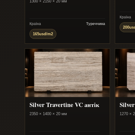
1300 × 2150 × 20 мм
Країна
Країна
Туреччина
200us
165usd/m2
Silver Travertine VC антік
Silve
2350 × 1400 × 20 мм
1270 × 