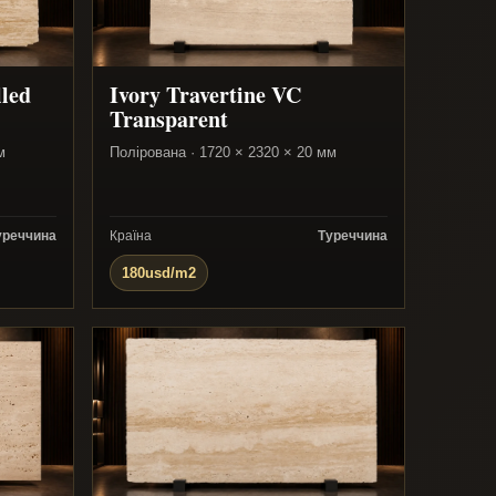
lled
Ivory Travertine VC
Transparent
м
Полірована · 1720 × 2320 × 20 мм
уреччина
Країна
Туреччина
180usd/m2