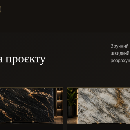
Зручний 
я проєкту
швидкий 
розрахун