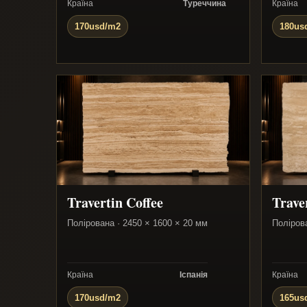
Країна
Туреччина
Країна
170usd/m2
180us
Travertin Coffee
Trave
Полірована · 2450 × 1600 × 20 мм
Поліров
Країна
Іспанія
Країна
170usd/m2
165us