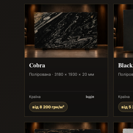
Cobra
Black
Полірована · 3180 × 1930 × 20 мм
Поліров
Країна
Індія
Країна
від 8 200 грн/м²
від 5