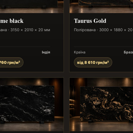
me black
Taurus Gold
ана · 3150 × 2010 × 20 мм
Полірована · 3000 × 1880 × 2
Індія
Країна
Браз
 760 грн/м²
від 8 610 грн/м²