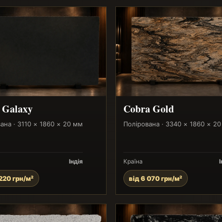
 Galaxy
Cobra Gold
ана · 3110 × 1860 × 20 мм
Полірована · 3340 × 1860 × 2
Індія
Країна
І
 220 грн/м²
від 6 070 грн/м²