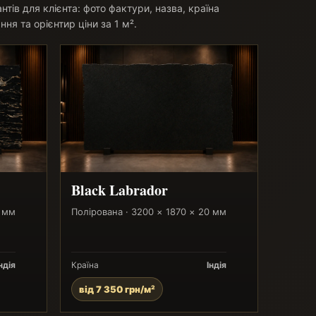
антів для клієнта: фото фактури, назва, країна
ння та орієнтир ціни за 1 м².
Black Labrador
0 мм
Полірована · 3200 × 1870 × 20 мм
ндія
Країна
Індія
від 7 350 грн/м²