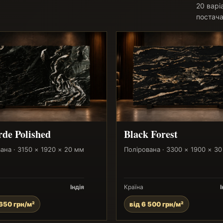
20 варі
постача
rde Polished
Black Forest
ана · 3150 × 1920 × 20 мм
Полірована · 3300 × 1900 × 3
Індія
Країна
І
 650 грн/м²
від 6 500 грн/м²