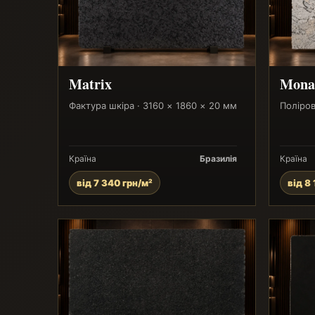
Matrix
Monal
Фактура шкіра · 3160 × 1860 × 20 мм
Поліров
Країна
Бразилія
Країна
від 7 340 грн/м²
від 8