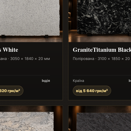
s White
GraniteTitanium Blac
ана · 3050 × 1840 × 20 мм
Полірована · 3100 × 1850 × 20
Індія
Країна
І
 620 грн/м²
від 5 640 грн/м²