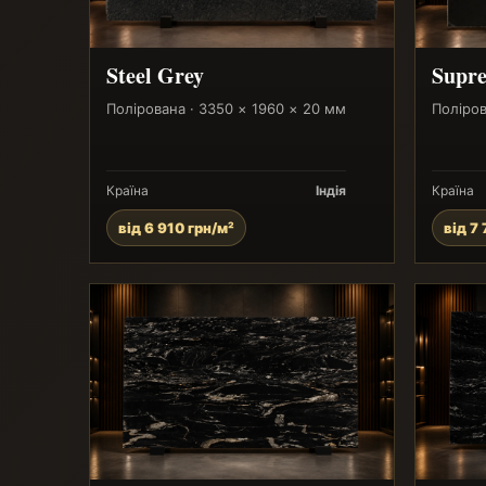
Steel Grey
Supre
Полірована · 3350 × 1960 × 20 мм
Поліров
Країна
Індія
Країна
від 6 910 грн/м²
від 7