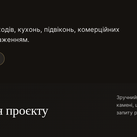
одів, кухонь, підвіконь, комерційних
таженням.
Зручний 
я проєкту
камені, 
запиту 