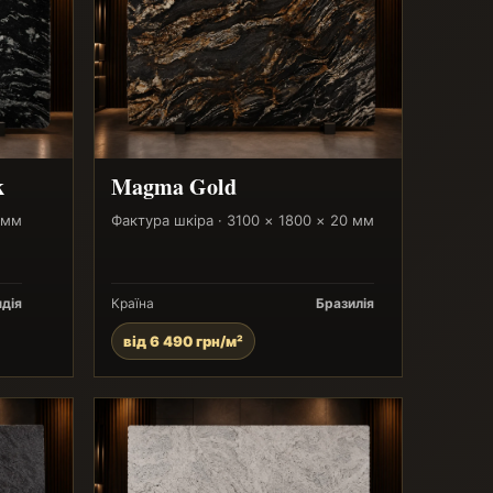
k
Magma Gold
 мм
Фактура шкіра · 3100 × 1800 × 20 мм
ндія
Країна
Бразилія
від 6 490 грн/м²