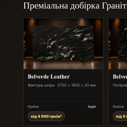
Преміальна добірка Граніт
Belverde Leather
Belve
Фактура шкіра · 2750 × 1830 × 20 мм
Поліров
Країна
Індія
Країна
від 4 900 грн/м²
від 5