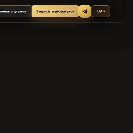
амовити дзвінок
Запросити розрахунок
UA