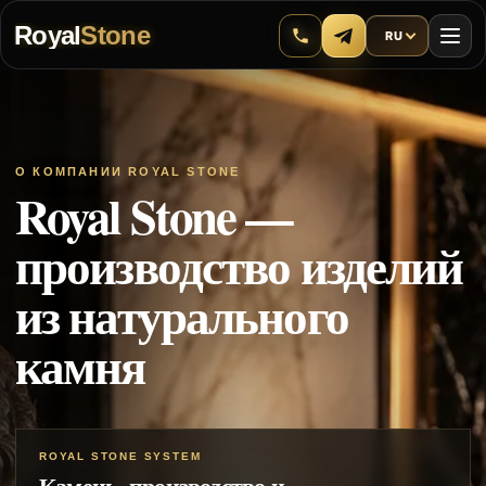
Royal
Stone
RU
О КОМПАНИИ ROYAL STONE
Royal Stone —
производство изделий
из натурального
камня
ROYAL STONE SYSTEM
Камень, производство и