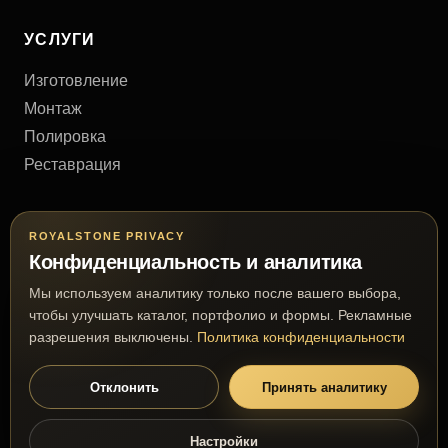
УСЛУГИ
Изготовление
Монтаж
Полировка
Реставрация
КОНТАКТЫ
ROYALSTONE PRIVACY
Конфиденциальность и аналитика
Киев, Украина
Мы используем аналитику только после вашего выбора,
+38 (063) 777 63 03
чтобы улучшать каталог, портфолио и формы. Рекламные
royalmramor@gmail.com
разрешения выключены.
Политика конфиденциальности
Отклонить
Принять аналитику
© 2026 RoyalStone. Все права защищены.
Настройки