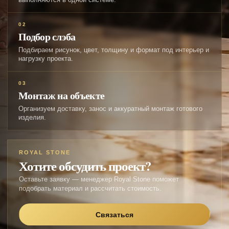
02
Подбор слэба
Подбираем рисунок, цвет, толщину и формат под интерьер и
нагрузку проекта.
03
Монтаж на объекте
Организуем доставку, занос и аккуратный монтаж готового
изделия.
ROYAL STONE
Хотите обсудить проект?
Оставьте заявку — менеджер Royal Stone поможет
подобрать материал и рассчитать стоимость.
Связаться