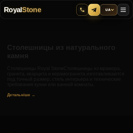
Royal
Stone
UA
Столешницы из натурального
камня
Столешницы Royal StoneСтолешницы из мрамора,
гранита, кварцита и керамогранита изготавливаются
под точный размер, стиль интерьера и технические
требования кухни или ванной комнаты.
Детальніше →