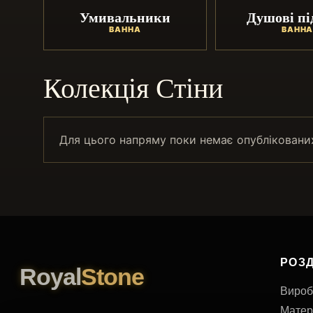
Умивальники
Душові пі
ВАННА
ВАНН
Колекція Стіни
Для цього напряму поки немає опублікованих 
РОЗД
Royal
Stone
Вироб
Матер