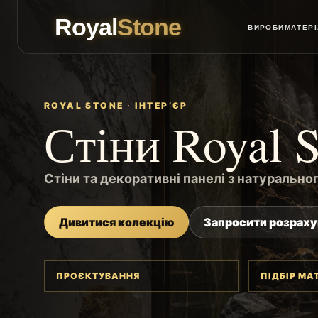
Royal
Stone
ВИРОБИ
МАТЕР
ROYAL STONE · ІНТЕР’ЄР
Стіни Royal 
Стіни та декоративні панелі з натурально
Дивитися колекцію
Запросити розрах
ПРОЄКТУВАННЯ
ПІДБІР МА