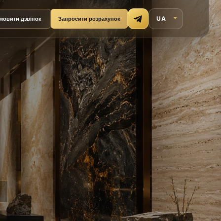
мовити дзвінок
Запросити розрахунок