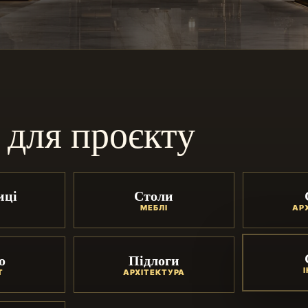
 для проєкту
иці
Столи
МЕБЛІ
АР
о
Підлоги
Т
АРХІТЕКТУРА