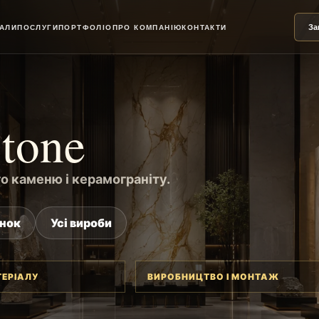
За
ІАЛИ
ПОСЛУГИ
ПОРТФОЛІО
ПРО КОМПАНІЮ
КОНТАКТИ
Stone
го каменю і керамограніту.
унок
Усі вироби
ТЕРІАЛУ
ВИРОБНИЦТВО І МОНТАЖ