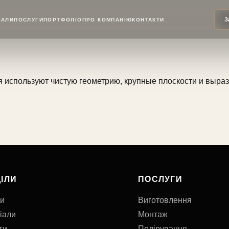
З
ІАЛИ
ПОСЛУГИ
ПОРТФОЛІО
ПРО КОМПАНІЮ
КОНТАКТИ
пользуют чистую геометрию, крупные плоскости и вырази
ІЛИ
ПОСЛУГИ
и
Виготовлення
іали
Монтаж
ги
Полірування