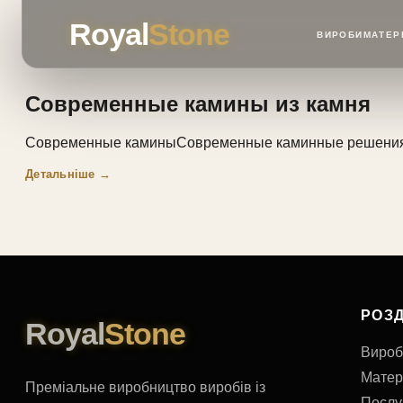
Royal
Stone
ВИРОБИ
МАТЕР
Современные камины из камня
Современные каминыСовременные каминные решения ис
Детальніше →
РОЗД
Royal
Stone
Вироб
Матер
Преміальне виробництво виробів із
Послу