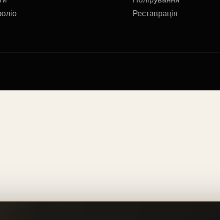
оліо
Реставрація