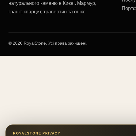
натурального каменю в Києві. Мармур,
Портф
граніт, кварцит, травертин та онікс.
© 2026 RoyalStone. Усі права захищені.
ROYALSTONE PRIVACY