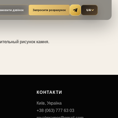
UA
амовити дзвінок
Запросити розрахунок
тельный рисунок камня.
КОНТАКТИ
Київ, Україна
+38 (063) 777 63 03
royalmramor@gmail.com