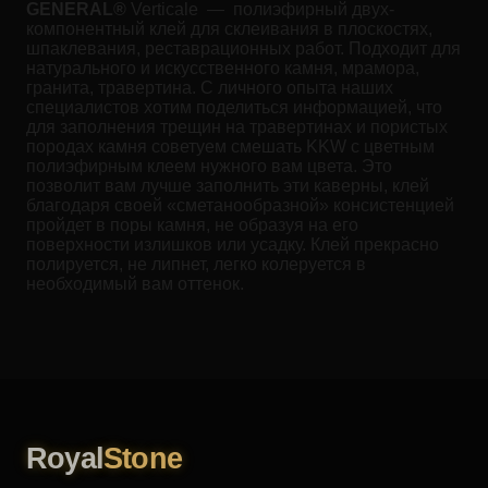
GENERAL®
Verticale — полиэфирный двух-
компонентный клей для склеивания в плоскостях,
шпаклевания, реставрационных работ. Подходит для
натурального и искусственного камня, мрамора,
гранита, травертина. С личного опыта наших
специалистов хотим поделиться информацией, что
для заполнения трещин на травертинах и пористых
породах камня советуем смешать KKW с цветным
полиэфирным клеем нужного вам цвета. Это
позволит вам лучше заполнить эти каверны, клей
благодаря своей «сметанообразной» консистенцией
пройдет в поры камня, не образуя на его
поверхности излишков или усадку. Клей прекрасно
полируется, не липнет, легко колеруется в
необходимый вам оттенок.
Royal
Stone