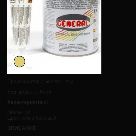
Производитель:
General- Italy
Вид продукта:
Клей
Характеристики:
Объем: 1л
Цвет: темно-бежевый
ОПИСАНИЕ