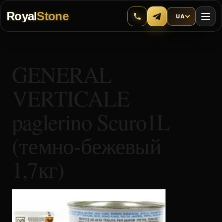
Royal
Stone
UA
GENERAL
VERTICALE
paglerino Scuro1L
(темно-бежевый
1,7кг)