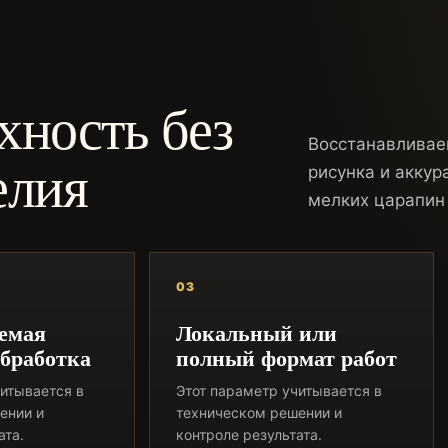
хность без
Восстанавливае
елия
рисунка и аккур
мелких царапин 
03
емая
Локальный или
обработка
полный формат работ
итывается в
Этот параметр учитывается в
ении и
техническом решении и
ата.
контроле результата.