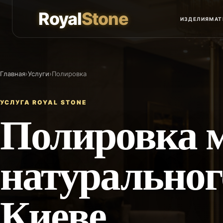
Royal
Stone
ИЗДЕЛИЯ
МАТ
Главная
›
Услуги
›
Полировка
УСЛУГА ROYAL STONE
Полировка 
натуральног
Киеве