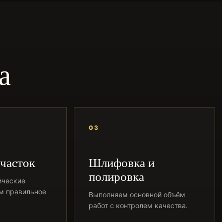
а
03
часток
Шлифовка и
полировка
ические
им правильное
Выполняем основной объём
работ с контролем качества.