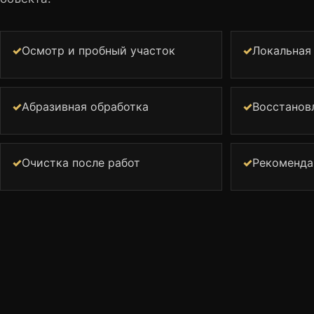
✓
Осмотр и пробный участок
✓
Локальная
✓
Абразивная обработка
✓
Восстанов
✓
Очистка после работ
✓
Рекоменда