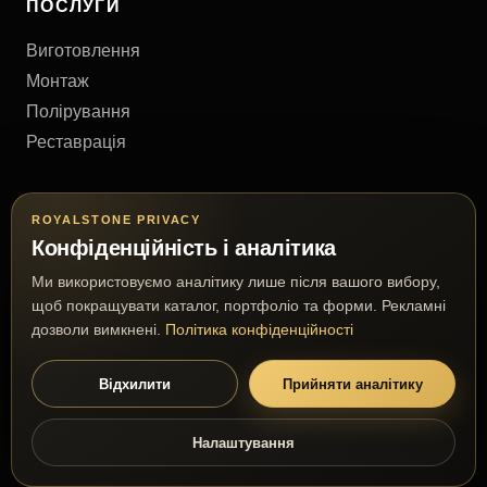
ПОСЛУГИ
Виготовлення
Монтаж
Полірування
Реставрація
КОНТАКТИ
ROYALSTONE PRIVACY
Конфіденційність і аналітика
Київ, Україна
Ми використовуємо аналітику лише після вашого вибору,
+38 (063) 777 63 03
щоб покращувати каталог, портфоліо та форми. Рекламні
royalmramor@gmail.com
дозволи вимкнені.
Політика конфіденційності
Відхилити
Прийняти аналітику
© 2026 RoyalStone. Усі права захищені.
Налаштування
Преміальне виробництво з натурального каменю
Налаштування