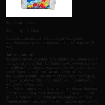
Виробник:
Mapei
Вид продукту:
Клей
Порошковий цементний клей для укладання
керамічної плитки (товщина нанесення шару до 15
мм).
Застосування:
Використовується зовні та всередині приміщень для
укладання звичайної та ребристої керамічної плитки
середнього розміру, натурального каменю, стійкого
до дії вологи на горизонтальні та вертикальні
традиційні основи : цементні стяжки та штукатурки,
кладку та блочні стіни і т.д. Поверхні повинні бути
твердими та чистими.
При змішуванні з Isolastic, матеріал набуває більшої
еластичності. Можливе нанесення шару товщиною
до 15 мм на нерівні поверхні без попереднього їх
вирівнювання. Використовуйте подвійне нанесення