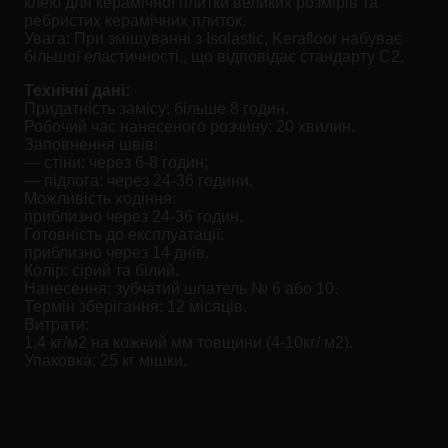
клею для керамічної плитки великих розмірів та
ребристих керамічних плиток.
Увага: При змішуванні з Isolastic, Kerafloor набуває
більшої еластичності., що відповідає стандарту С2.
Технічні дані:
Придатність замісу: більше 8 годин.
Робочий час нанесеного розчину: 20 хвилин.
Заповнення швів:
— стіни: через 6-8 годин;
— підлога: через 24-36 години.
Можливість ходіння:
приблизно через 24-36 годин.
Готовність до експлуатації:
приблизно через 14 днів.
Колір: сірий та білий.
Нанесення: зубчатий шпатель № 6 або 10.
Термін зберігання: 12 місяців.
Витрати:
1,4 кг/м2 на кожний мм товщини (4-10кг/ м2).
Упаковка: 25 кг мішки.