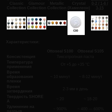
Classic
Glamour
Metallic
Crystal
0-2 / 1-6 /
Collection
Collection
Collection
(Хамелеон)
3-15
Характеристики:
Ottoseal S100
Ottoseal S105
Консистенция
Тиксотропная паста
Температура
От +5 до +35 °C
применения
Время
образования
~ 10 минут
~ 8-12 минут
пленки
Время
2-3 мм в день
затвердения
Твердость SHORE
~ 20
~ 18-20
A
Удлинение на
~ 900%
~ 400 — 600%
разрыв