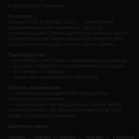
Вид продукта:
Герметики
Описание:
Ottoseal S100 и Ottoseal S105 — силиконовые
однокомпонентные герметики с уксусной
полимеризацией. Производятся в различных цветах,
соответствующих гамме цементных затирок серии
Litochrom и эпоксидных затирок серии Starlike.
Преимущества:
— устойчивы к УФ лучам и атмосферным условиям
— высокая стойкость к растрескиванию и разрыву
— устойчивы к старению
— имеют противогрибковую обработку
Область применения:
— герметизация соединений в помещениях
санитарного назначения.
— герметизация компенсационных стыков между
стенами и полом, где предусматривается до 25%
усадки от исходных размеров.
Цветовая гамма:
Starlike —
Starlike —
Starlike —
Starlike —
Litohrom