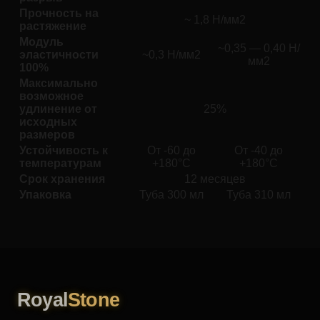
Прочность на
~ 1,8 Н/мм2
растяжение
Модуль
~0,35 — 0,40 Н/
эластичности
~0,3 Н/мм2
мм2
100%
Максимально
возможное
удлинение от
25%
исходных
размеров
Устойчивость к
От -60 до
От -40 до
температурам
+180°C
+180°C
Срок хранения
12 месяцев
Упаковка
Туба 300 мл
Туба 310 мл
Royal
Stone