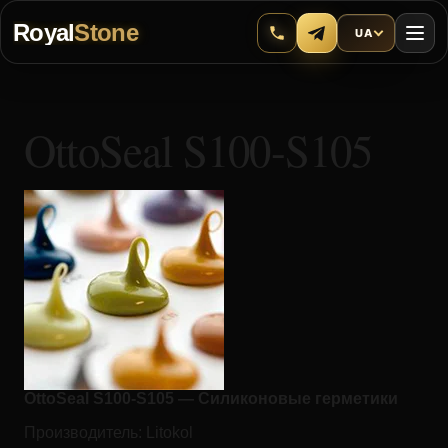
Royal
Stone
UA
OttoSeal S100-S105
OttoSeal S100-S105 — Силиконовые герметики
Производитель:
Litokol