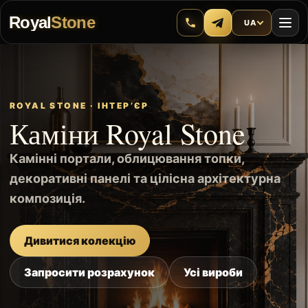
Royal
Stone
UA
ROYAL STONE · ІНТЕР’ЄР
Каміни Royal Stone
Камінні портали, облицювання топки,
декоративні панелі та цілісна архітектурна
композиція.
Дивитися колекцію
Запросити розрахунок
Усі вироби